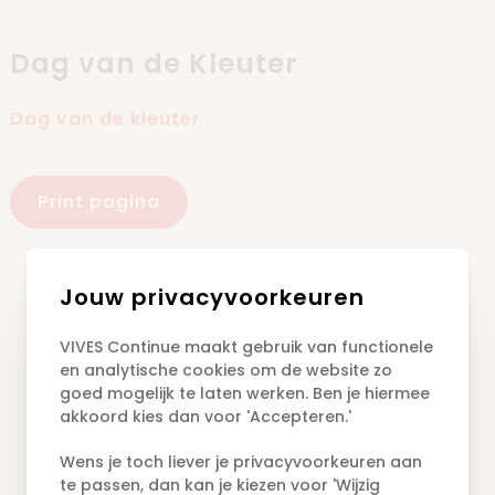
Skip to content
Dag van de Kleuter
Dag van de kleuter
Print pagina
Jouw privacyvoorkeuren
Datum
Wo 27.01.2027
VIVES Continue maakt gebruik van functionele
Tijdstip
14u00 - 17u00
en analytische cookies om de website zo
goed mogelijk te laten werken. Ben je hiermee
Lokaal
Kleuterlab
akkoord kies dan voor 'Accepteren.'
Sessie
Dag van de kleuter
Wens je toch liever je privacyvoorkeuren aan
te passen, dan kan je kiezen voor 'Wijzig
Docent