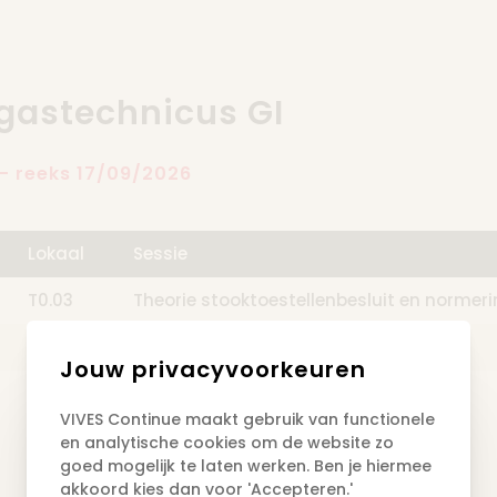
gastechnicus GI
 - reeks 17/09/2026
Lokaal
Sessie
T0.03
Theorie stooktoestellenbesluit en normer
T0.03
Nieuwe technologische ontwikkelingen
Jouw privacyvoorkeuren
T0.03
Examen
VIVES Continue maakt gebruik van functionele
en analytische cookies om de website zo
goed mogelijk te laten werken. Ben je hiermee
akkoord kies dan voor 'Accepteren.'