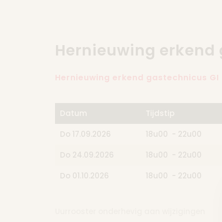
Skip to content
Hernieuwing erkend 
Hernieuwing erkend gastechnicus GI
Datum
Tijdstip
Do 17.09.2026
18u00 - 22u00
Do 24.09.2026
18u00 - 22u00
Do 01.10.2026
18u00 - 22u00
Uurrooster onderhevig aan wijzigingen