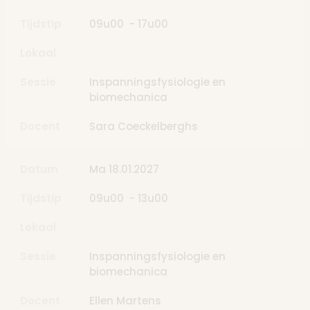
Tijdstip
09u00 - 17u00
Lokaal
Sessie
Inspanningsfysiologie en
biomechanica
Docent
Sara Coeckelberghs
Datum
Ma 18.01.2027
Tijdstip
09u00 - 13u00
Lokaal
Sessie
Inspanningsfysiologie en
biomechanica
Docent
Ellen Martens