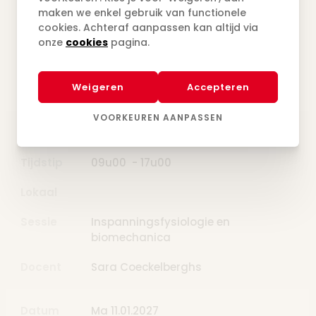
Tijdstip
09u00 - 17u00
maken we enkel gebruik van functionele
cookies. Achteraf aanpassen kan altijd via
Lokaal
onze
cookies
pagina.
Sessie
Traditionele en alternatieve voeding
Weigeren
Accepteren
Docent
Gian Maria Marco
VOORKEUREN AANPASSEN
Datum
Ma 04.01.2027
Tijdstip
09u00 - 17u00
Lokaal
Sessie
Inspanningsfysiologie en
biomechanica
Docent
Sara Coeckelberghs
Datum
Ma 11.01.2027