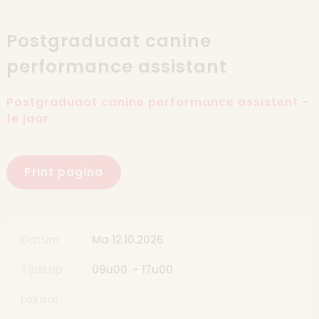
Skip to content
Postgraduaat canine
performance assistant
Postgraduaat canine performance assistent -
1e jaar
Print pagina
Datum
Ma 12.10.2026
Tijdstip
09u00 - 17u00
Lokaal