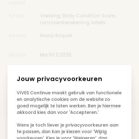
Lokaal
Sessie
Voeding: Body Condition Score,
rantsoenberekening, labels
Docent
Maria Roquet
Datum
Ma 30.11.2026
Tijdstip
09u00 - 17u00
Jouw privacyvoorkeuren
Lokaal
VIVES Continue maakt gebruik van functionele
Sessie
Voeding bij sporthonden
en analytische cookies om de website zo
goed mogelijk te laten werken. Ben je hiermee
Docent
Marie Céline Hottat
akkoord kies dan voor 'Accepteren.'
Wens je toch liever je privacyvoorkeuren aan
Datum
Ma 07.12.2026
te passen, dan kan je kiezen voor 'Wijzig
voorkeuren'. Kies je voor 'Weigeren', dan