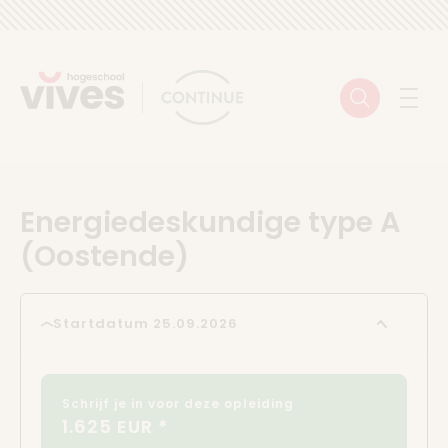
Skip to content
Zoeken
Menu
Energiedeskundige type A
(Oostende)
Startdatum 25.09.2026
Schrijf je in voor deze opleiding
1.625 EUR *