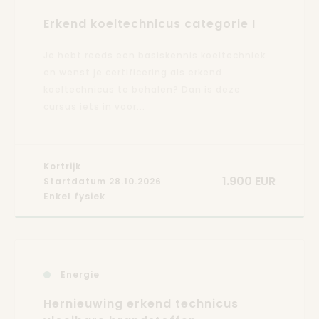
Erkend koeltechnicus categorie I
Je hebt reeds een basiskennis koeltechniek
en wenst je certificering als erkend
koeltechnicus te behalen? Dan is deze
cursus iets in voor...
Kortrijk
1.900 EUR
Startdatum 28.10.2026
Enkel fysiek
Energie
Hernieuwing erkend technicus