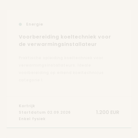
Energie
Voorbereiding koeltechniek voor
de verwarmingsinstallateur
Praktische opleiding koeltechniek voor
verwarmingsinstallateurs. Ideale
voorbereiding op erkend koeltechnicus
categorie I.
Kortrijk
1.200 EUR
Startdatum 02.09.2026
Enkel fysiek