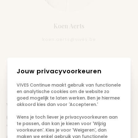
Koen Aerts
koen.aerts@vives.be
Jouw privacyvoorkeuren
VIVES Continue maakt gebruik van functionele
en analytische cookies om de website zo
goed mogelijk te laten werken. Ben je hiermee
Waarom kiezen voor een
akkoord kies dan voor 'Accepteren.'
opleiding
Wens je toch liever je privacyvoorkeuren aan
te passen, dan kan je kiezen voor 'Wijzig
‘Energiedeskundige type A
voorkeuren'. Kies je voor 'Weigeren', dan
(Oostende)’ bij VIVES
maken we enkel gebruik van functionele