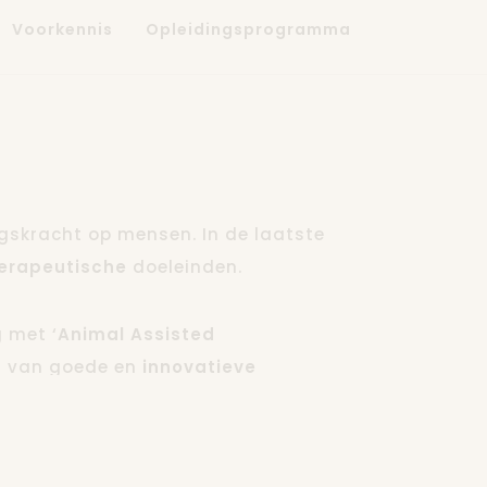
Voorkennis
Opleidingsprogramma
gskracht op mensen. In de laatste
erapeutische
doeleinden.
 met ‘
Animal Assisted
er van goede en
innovatieve
e focus ligt op boerderijdieren:
elijkheden van deze diersoorten als
erzoeksproject onderzocht en