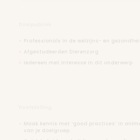
uitgetekend.
Er zijn twee modules van telkens twee dagen 
Doelpubliek
voor afzonderlijke modules inschrijven. Aan
Professionals in de welzijns- en gezondhe
personen. Snel inschrijven is de boodschap!
Afgestudeerden Dierenzorg
Iedereen met interesse in dit onderwerp
Doelstelling
Maak kennis met ‘good practices’ in anim
van je doelgroep.