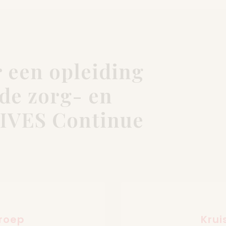
 een opleiding
 de zorg- en
 VIVES Continue
groep
Krui