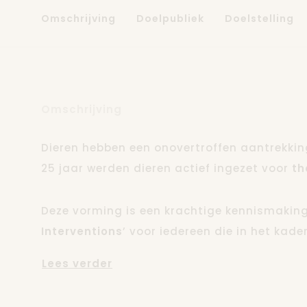
Omschrijving
Doelpubliek
Doelstelling
Omschrijving
Dieren hebben een onovertroffen aantrekkin
25 jaar werden dieren actief ingezet voor
th
Deze vorming is een krachtige kennismaking
Interventions
’ voor iedereen die in het kad
zorgverlening met dieren aan de slag gaat. D
Lees verder
kippen, konijnen, geiten en varkens. De mog
zorgdieren
werden in het kader van een ond