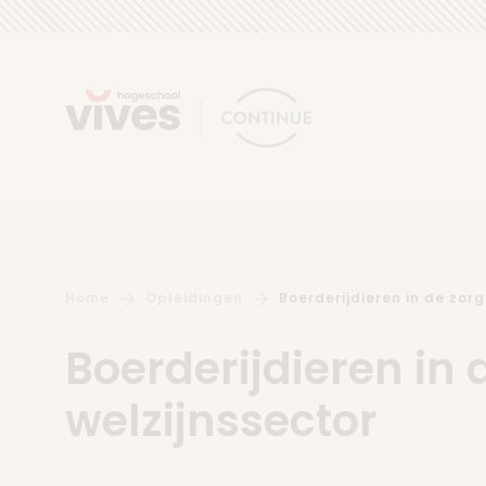
Skip to content
Home
Opleidingen
Boerderijdieren in de zorg-
Boerderijdieren in 
welzijnssector