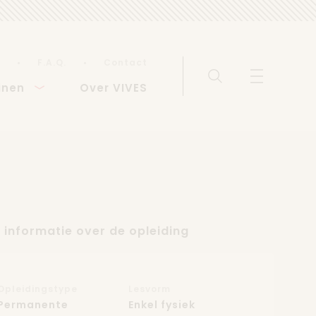
F.A.Q.
Contact
Zoeken
Menu weerg
inen
Over VIVES
 informatie over de opleiding
Opleidingstype
Lesvorm
Permanente
Enkel fysiek