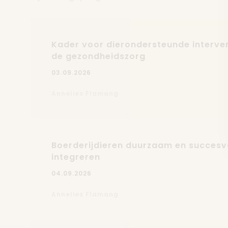
Kader voor dierondersteunde interven
de gezondheidszorg
03.09.2026
Annelies Flamang
Boerderijdieren duurzaam en succesvo
integreren
04.09.2026
Annelies Flamang