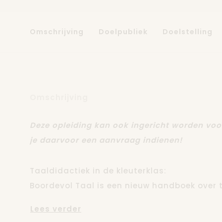
Omschrijving
Doelpubliek
Doelstelling
Omschrijving
Deze opleiding kan ook ingericht worden vo
je daarvoor een aanvraag indienen!
Taaldidactiek in de kleuterklas:
Boordevol Taal is een nieuw handboek over t
is het resultaat van een samenwerking tuss
Lees verder
Vlaamse lerarenopleidingen en het Centrum