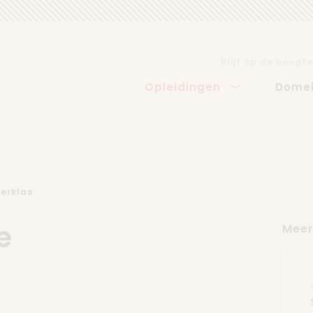
Blijf op de hoogte
Opleidingen
Dome
terklas
e
Meer