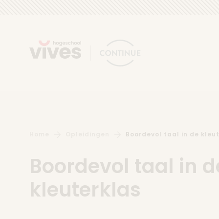
Skip to content
Home
Opleidingen
Boordevol taal in de kleu
Boordevol taal in d
kleuterklas