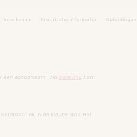
Voorkennis
Praktische informatie
Opleidings
or een schoolteam, Via
deze link
kan
aaldidactiek in de kleuterklas. Het
en tien docenten van verschillende
 voor Taal en Onderwijs (KU