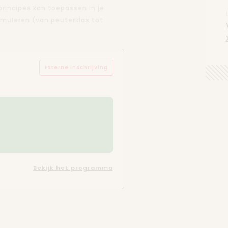
 principes kan toepassen in je
imuleren (van peuterklas tot
Externe inschrijving
Bekijk het programma