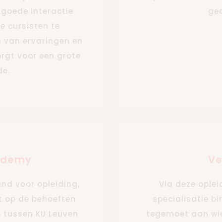
 goede interactie
ge
e cursisten te
n van ervaringen en
orgt voor een grote
e.
ademy
Ve
nd voor opleiding,
Via deze opleid
t op de behoeften
specialisatie b
 tussen KU Leuven
tegemoet aan wie 