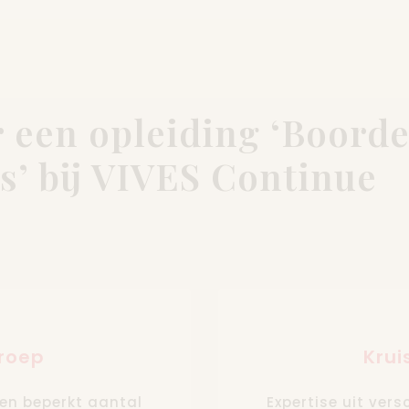
 een opleiding ‘Boorde
as’ bij VIVES Continue
groep
Krui
en beperkt aantal
Expertise uit ver