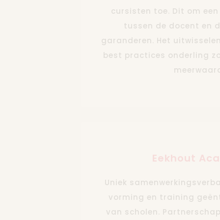
cursisten toe. Dit om een
tussen de docent en d
garanderen. Het uitwissele
best practices onderling z
meerwaard
Eekhout Ac
Uniek samenwerkingsverba
vorming en training geën
van scholen. Partnerschap