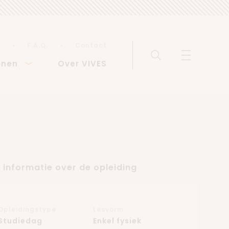
F.A.Q.
Contact
Zoeken
Menu weerg
inen
Over VIVES
 informatie over de opleiding
Opleidingstype
Lesvorm
Studiedag
Enkel fysiek