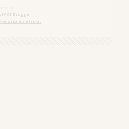
Locatie
VIVES Brugge
Xaverianenstraat