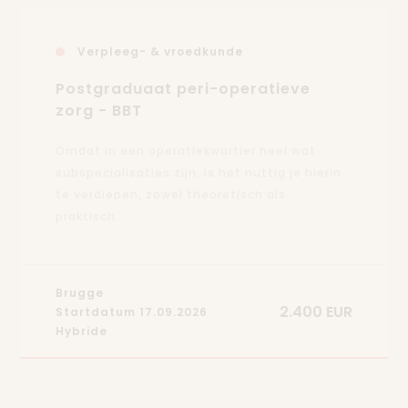
Verpleeg- & vroedkunde
Postgraduaat peri-operatieve
zorg - BBT
Omdat in een operatiekwartier heel wat
subspecialisaties zijn, is het nuttig je hierin
te verdiepen, zowel theoretisch als
praktisch.
Brugge
2.400 EUR
Startdatum 17.09.2026
Hybride