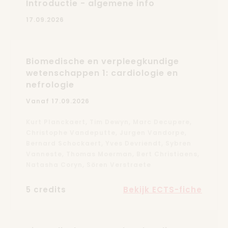
Introductie - algemene info
17.09.2026
Biomedische en verpleegkundige
wetenschappen 1: cardiologie en
nefrologie
Vanaf 17.09.2026
Kurt Planckaert, Tim Dewyn, Marc Decupere,
Christophe Vandeputte, Jurgen Vandorpe,
Bernard Schockaert, Yves Devriendt, Sybren
Vanneste, Thomas Moerman, Bert Christiaens,
Natasha Coryn, Sören Verstraete
5 credits
Bekijk ECTS-fiche