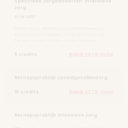
Specifieke zorgbehoeften: intensieve
zorg
01.06.2027
Dimitri Boon, Nelly Mauws, Heidi Weedaege,
Koen Demeulemeester, Frederik Bonte, Jan
Fierens, Liesbet De Bus, Heidi Coppens
5 credits
Bekijk ECTS-fiche
Beroepspraktijk spoedgevallenzorg
15 credits
Bekijk ECTS-fiche
Beroepspraktijk intensieve zorg