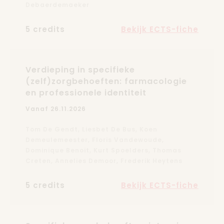
Debaerdemaeker
5 credits
Bekijk ECTS-fiche
Verdieping in specifieke
(zelf)zorgbehoeften: farmacologie
en professionele identiteit
Vanaf 26.11.2026
Tom De Gendt, Liesbet De Bus, Koen
Demeulemeester, Floris Vandewoude,
Dominique Benoit, Kurt Spoelders, Thomas
Creten, Annelies Demoor, Frederik Heytens
5 credits
Bekijk ECTS-fiche