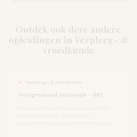
Ontdek ook deze andere
opleidingen in Verpleeg- &
vroedkunde
Verpleeg- & vroedkunde
Postgraduaat oncologie - BBT
Specialisatie voor verpleegkundigen in de
oncologische zorg. Je neemt een
gespecialiseerde en coördinerende rol op.