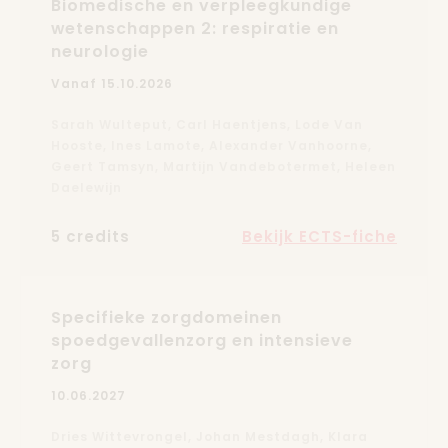
Biomedische en verpleegkundige
wetenschappen 2: respiratie en
neurologie
Vanaf 15.10.2026
Sarah Wulteput, Carl Haentjens, Lode Van
Hooste, Ines Lamote, Alexander Vanhoorne,
Geert Tamsyn, Martijn Vandebotermet, Heleen
Daelewijn
5 credits
Bekijk ECTS-fiche
Specifieke zorgdomeinen
spoedgevallenzorg en intensieve
zorg
10.06.2027
Dries Wittevrongel, Johan Mestdagh, Klara