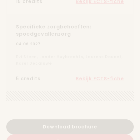
15 credits
Bekijk ECTS-fiche
Specifieke zorgbehoeften:
spoedgevallenzorg
04.06.2027
Evi Steen, Lander Huybrechts, Laurens Doucet,
Karel Decaluwé
5 credits
Bekijk ECTS-fiche
Download brochure