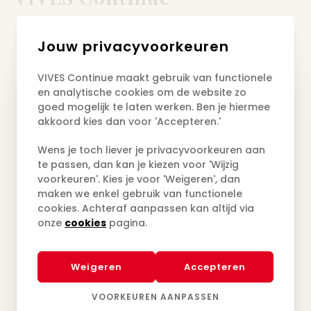
Jouw privacyvoorkeuren
VIVES Continue maakt gebruik van functionele
Docenten uit de zorg
en analytische cookies om de website zo
goed mogelijk te laten werken. Ben je hiermee
akkoord kies dan voor 'Accepteren.'
Alle docenten zijn artsen,
verpleegkundigen of mensen met
Wens je toch liever je privacyvoorkeuren aan
een professionele activiteit in dit
te passen, dan kan je kiezen voor 'Wijzig
voorkeuren'. Kies je voor 'Weigeren', dan
werkveld. Zij zijn verbonden aan
maken we enkel gebruik van functionele
zorginstellingen, expertisecentra of
cookies. Achteraf aanpassen kan altijd via
onze
cookies
pagina.
beroepsverenigingen. Als
gastspreker hebben al deze
Weigeren
Accepteren
professionals een reële ervaring in
het verstrekken van onderwijs aan
VOORKEUREN AANPASSEN
volwassenen.