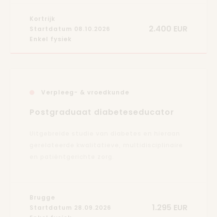
Kortrijk
2.400 EUR
Startdatum 08.10.2026
Enkel fysiek
Verpleeg- & vroedkunde
Postgraduaat diabeteseducator
Uitgebreide studie van diabetes en hieraan
gerelateerde kwalitatieve, multidisciplinaire
en patiëntgerichte zorg.
Brugge
1.295 EUR
Startdatum 28.09.2026