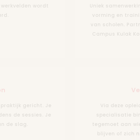
e werkvelden wordt
Uniek samenwerkin
rd.
vorming en train
van scholen. Par
Campus Kulak Kor
on
Ve
praktijk gericht. Je
Via deze opleid
dens de sessies. Je
specialisatie b
n de slag.
tegemoet aan wie 
blijven of zich