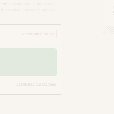
eraan en waar haal je de ideeën?
n één klap: vakoverschrijdend
Externe inschrijving
Bekijk het programma