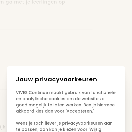
en ga met je leerlingen op
eyrynck, onderzoeker en docent
M, natuur en techniek en WERO.
rwijs en een paar jaar in een
Jouw privacyvoorkeuren
VIVES Continue maakt gebruik van functionele
en analytische cookies om de website zo
goed mogelijk te laten werken. Ben je hiermee
akkoord kies dan voor 'Accepteren.'
Wens je toch liever je privacyvoorkeuren aan
jk, Onderwijsgebouw (STEM lokaal).
te passen, dan kan je kiezen voor 'Wijzig