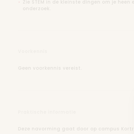
Zie STEM in de kleinste dingen om je heen 
dagvullend programma.
onderzoek.
Deze navorming wordt gegeven door Geert N
aan de hogeschool VIVES voor de vakken STE
Voorheen werkte hij 17 jaar in het basisonde
Voorkennis
testmachine-bedrijf.
Geen voorkennis vereist.
Praktische informatie
Deze navorming gaat door op campus Kortri