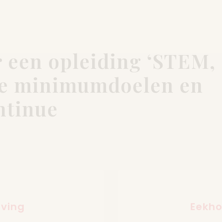
 een opleiding ‘STEM,
 de minimumdoelen en
ntinue
iving
Eekh