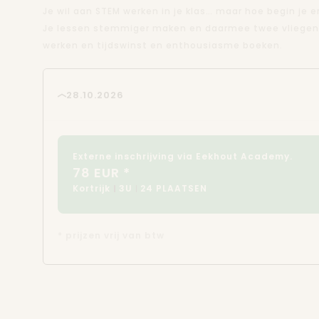
Je wil aan STEM werken in je klas… maar hoe begin je 
Je lessen stemmiger maken en daarmee twee vliegen i
werken en tijdswinst en enthousiasme boeken.
28.10.2026
Externe inschrijving via Eekhout Academy.
78 EUR *
Kortrijk
3U
24 PLAATSEN
* prijzen vrij van btw