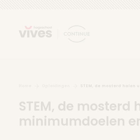
Skip to content
Home
Opleidingen
STEM, de mosterd halen uit
STEM, de mosterd h
minimumdoelen e