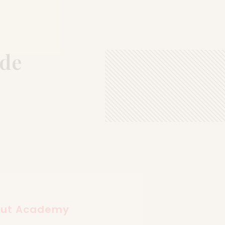
 de
out Academy