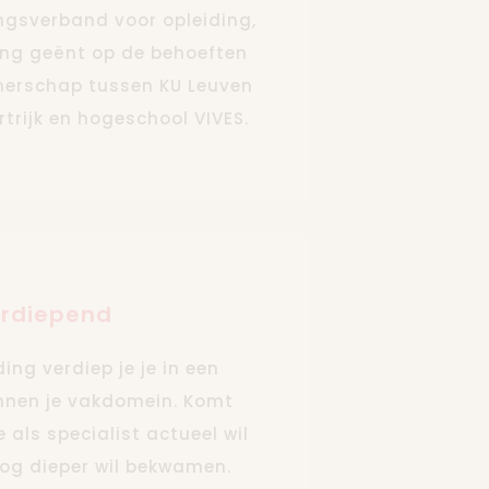
gsverband voor opleiding,
ing geënt op de behoeften
tnerschap tussen KU Leuven
trijk en hogeschool VIVES.
rdiepend
ing verdiep je je in een
innen je vakdomein. Komt
als specialist actueel wil
 nog dieper wil bekwamen.