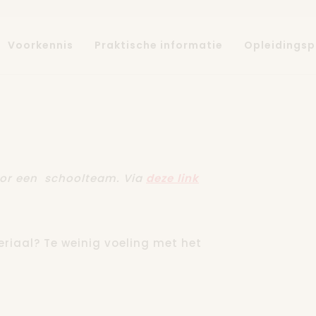
Voorkennis
Praktische informatie
Opleidings
oor een schoolteam. Via
deze link
eriaal? Te weinig voeling met het
 doet! De ingrediënten en nieuwe