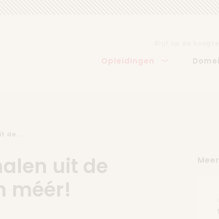
Blijf op de hoogte
Opleidingen
Dome
 de ...
alen uit de
Meer
n méér!