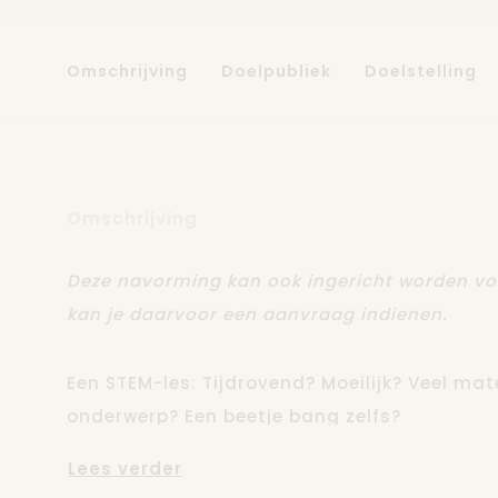
Omschrijving
Doelpubliek
Doelstelling
Omschrijving
Deze navorming kan ook ingericht worden v
kan je daarvoor een aanvraag indienen.
Een STEM-les: Tijdrovend? Moeilijk? Veel mat
onderwerp? Een beetje bang zelfs?
Lees verder
In deze vorming tonen we dat je al heel wat