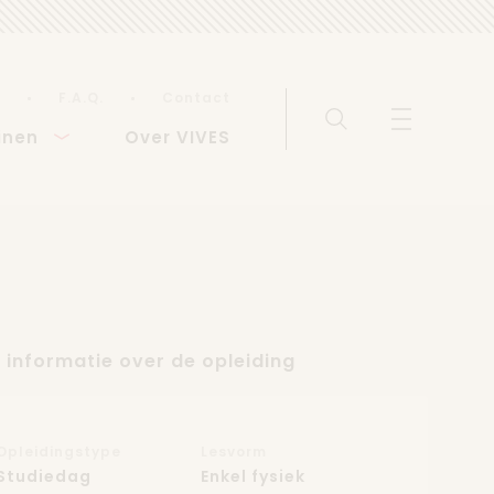
F.A.Q.
Contact
Zoeken
Menu weerg
inen
Over VIVES
 informatie over de opleiding
Opleidingstype
Lesvorm
Studiedag
Enkel fysiek