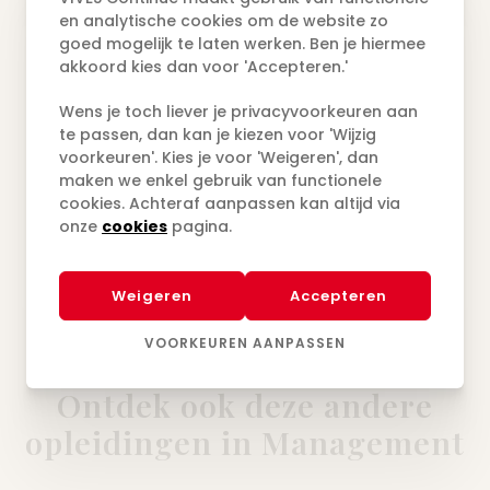
en analytische cookies om de website zo
goed mogelijk te laten werken. Ben je hiermee
akkoord kies dan voor 'Accepteren.'
KU Leuven Campus Kulak
Wens je toch liever je privacyvoorkeuren aan
te passen, dan kan je kiezen voor 'Wijzig
voorkeuren'. Kies je voor 'Weigeren', dan
Deze opleiding is een samenwerking
maken we enkel gebruik van functionele
tussen VIVES en KU Leuven Campus
cookies. Achteraf aanpassen kan altijd via
onze
cookies
pagina.
Kulak.
Weigeren
Accepteren
VOORKEUREN AANPASSEN
Ontdek ook deze andere
opleidingen in Management