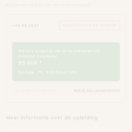
de klas en de druk van de maatschappij?
10.03.2027
Inschrijven nog niet mogelijk
Weldra mogelijk om in te schrijven via
Eekhout Academy
95 EUR *
Kortrijk
7U
500 PLAATSEN
* prijzen vrij van btw
Bekijk het programma
Meer informatie over de opleiding