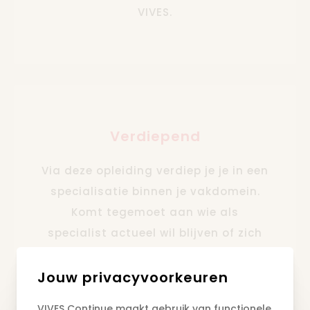
VIVES.
Verdiepend
Via deze opleiding verdiep je je in een
specialisatie binnen je vakdomein.
Komt tegemoet aan wie als
specialist actueel wil blijven of zich
nog dieper wil bekwamen.
Jouw privacyvoorkeuren
VIVES Continue maakt gebruik van functionele