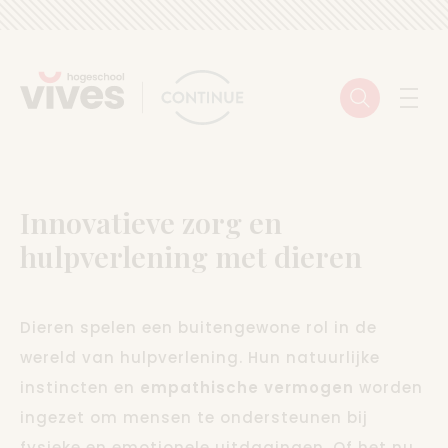
Skip to content
Zoeken
Menu
Innovatieve zorg en
hulpverlening met dieren
Dieren spelen een buitengewone rol in de
wereld van hulpverlening. Hun natuurlijke
instincten en
empathische vermogen
worden
ingezet om mensen te ondersteunen bij
fysieke en emotionele uitdagingen. Of het nu