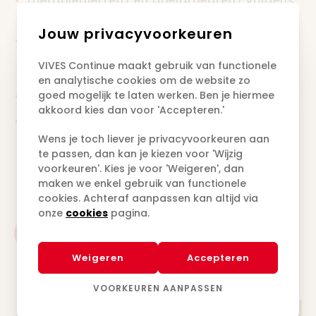
Therapiedier(en) en doelgroep(en) volgens
jouw keuze
Jouw privacyvoorkeuren
Geen voorkennis van dierenzorg vereist
maar wel een diploma in de zorg of als
VIVES Continue maakt gebruik van functionele
therapeut
en analytische cookies om de website zo
goed mogelijk te laten werken. Ben je hiermee
Compleet traject van 3 academiejaren
akkoord kies dan voor 'Accepteren.'
Je wordt expert in dierondersteunde
therapie
Wens je toch liever je privacyvoorkeuren aan
te passen, dan kan je kiezen voor 'Wijzig
voorkeuren'. Kies je voor 'Weigeren', dan
maken we enkel gebruik van functionele
cookies. Achteraf aanpassen kan altijd via
onze
cookies
pagina.
Meer info
Weigeren
Accepteren
VOORKEUREN AANPASSEN