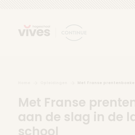
Skip to content
Home
Opleidingen
Met Franse prentenboeken
Met Franse prente
aan de slag in de l
school