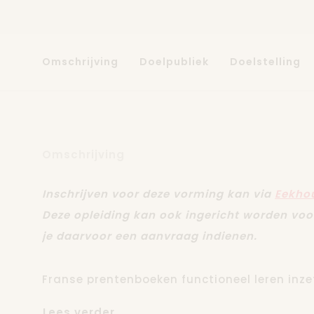
Omschrijving
Doelpubliek
Doelstelling
Omschrijving
Inschrijven voor deze vorming kan via
Eekho
Deze opleiding kan ook ingericht worden vo
je daarvoor een aanvraag indienen.
Franse prentenboeken functioneel leren inzet
de derde graad.
Lees verder