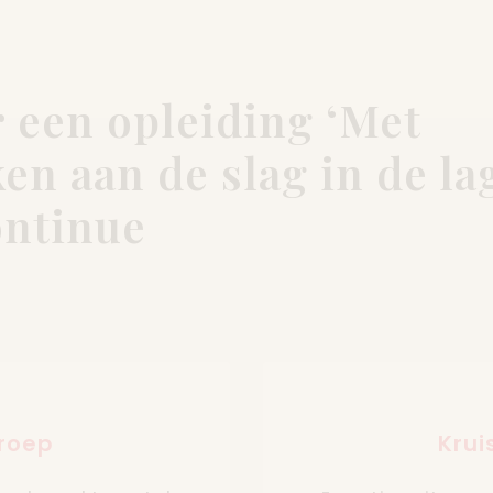
 een opleiding ‘Met
n aan de slag in de la
ontinue
groep
Krui