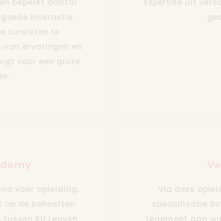
en beperkt aantal
Expertise uit ver
 goede interactie
ge
e cursisten te
n van ervaringen en
orgt voor een grote
e.
ademy
Ve
nd voor opleiding,
Via deze opleid
t op de behoeften
specialisatie b
 tussen KU Leuven
tegemoet aan wie 