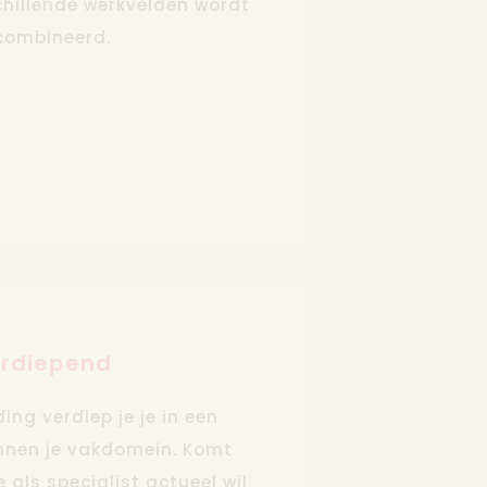
schillende werkvelden wordt
combineerd.
rdiepend
ing verdiep je je in een
innen je vakdomein. Komt
als specialist actueel wil