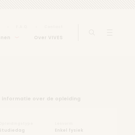
F.A.Q.
Contact
Zoeken
Menu weerg
inen
Over VIVES
 informatie over de opleiding
Opleidingstype
Lesvorm
Studiedag
Enkel fysiek