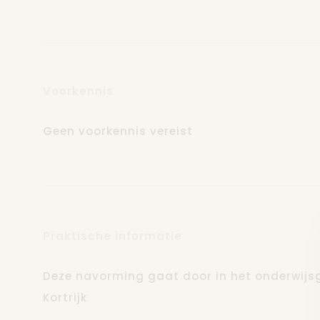
Er is ruimte voor interactie. We testen ook
uit.
Voorkennis
Geen voorkennis vereist
Praktische informatie
Deze navorming gaat door in het onderwij
Kortrijk