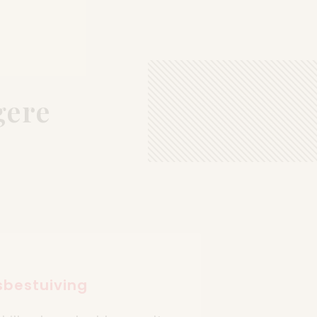
gere
sbestuiving