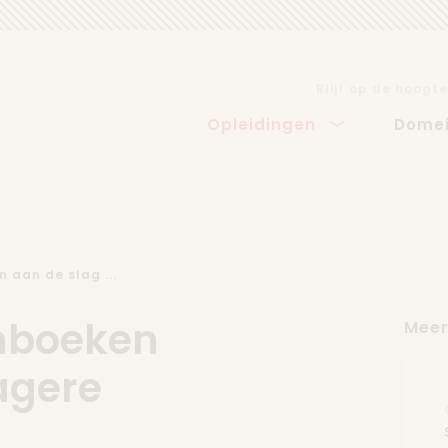
Blijf op de hoogte
Opleidingen
Dome
 aan de slag ...
nboeken
Meer
agere