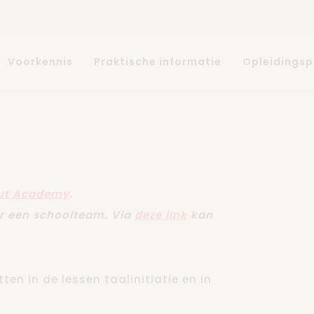
Voorkennis
Praktische informatie
Opleidings
ut Academy
.
or een schoolteam. Via
deze link
kan
ten in de lessen taalinitiatie en in