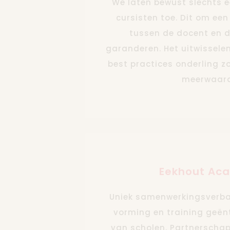
We laten bewust slechts e
cursisten toe. Dit om een
tussen de docent en d
garanderen. Het uitwissele
best practices onderling z
meerwaard
Eekhout Ac
Uniek samenwerkingsverba
vorming en training geën
van scholen. Partnerschap