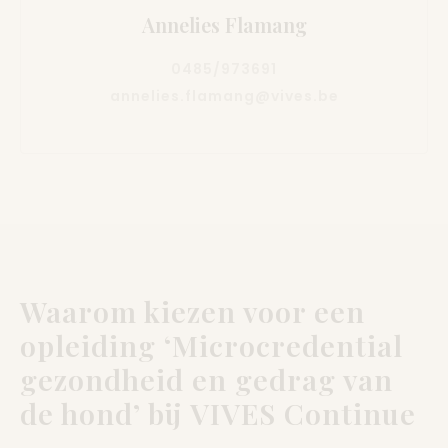
Annelies Flamang
0485/973691
annelies.flamang@vives.be
Waarom kiezen voor een
opleiding ‘Microcredential
gezondheid en gedrag van
de hond’ bij VIVES Continue