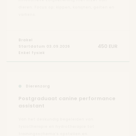
dieren. Focus op: kippen, konijnen, geiten en
varkens.
Brakel
450 EUR
Startdatum 03.09.2026
Enkel fysiek
Dierenzorg
Postgraduaat canine performance
assistant
Van het deskundig begeleiden van
fysiotherapie en hydrotherapie tot
trainingsschema’s opstellen en