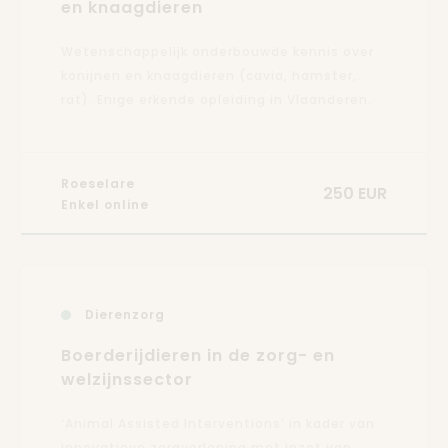
en knaagdieren
Wetenschappelijk onderbouwde kennis over
konijnen en knaagdieren (cavia, hamster,
rat). Enige erkende opleiding in Vlaanderen.
Roeselare
250 EUR
Enkel online
Dierenzorg
Boerderijdieren in de zorg- en
welzijnssector
‘Animal Assisted Interventions’ in kader van
innovatieve zorgverlening met inzet van