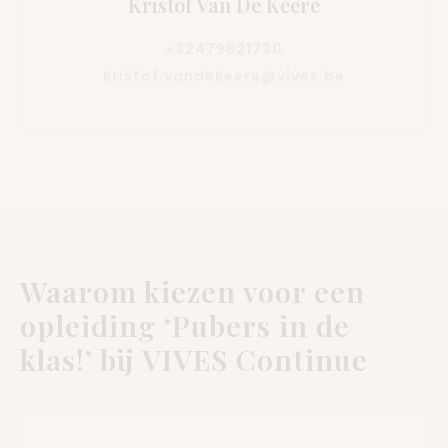
Kristof Van De Keere
+32479821730
kristof.vandekeere@vives.be
Waarom kiezen voor een
opleiding ‘Pubers in de
klas!’ bij VIVES Continue