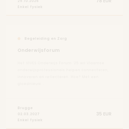
78 EUR
29.10.2026
Enkel fysiek
Begeleiding en Zorg
Onderwijsforum
Het VIVES Onderwijs Forum ‘25 wil Vlaamse
onderwijsprofessionals helpen connecteren,
innoveren en reflecteren. Hoe? Met een
gloednieuw...
Brugge
35 EUR
02.03.2027
Enkel fysiek