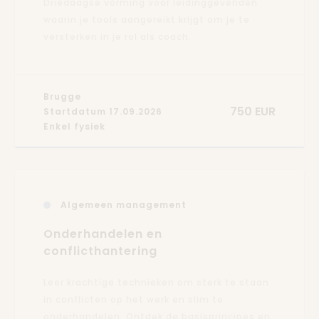
Driedaagse vorming voor leidinggevenden
waarin je tools aangereikt krijgt om je te
versterken in je rol als coach.
Brugge
750 EUR
Startdatum 17.09.2026
Enkel fysiek
Algemeen management
Onderhandelen en
conflicthantering
Leer krachtige technieken om sterk te staan
in conflicten op het werk en slim te
onderhandelen. Ontdek de basisprincipes en