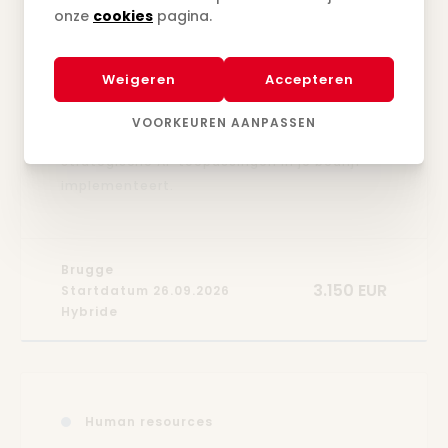
Business analyses & intelligence
onze
cookies
pagina.
Postgraduaat Applied AI in
business
Weigeren
Accepteren
Leer hoe je de kloof tussen business en AI
VOORKEUREN AANPASSEN
overbrugt en slimme, ethische en
strategische AI-toepassingen in je bedrijf
implementeert.
Brugge
3.150 EUR
Startdatum 26.09.2026
Hybride
Human resources