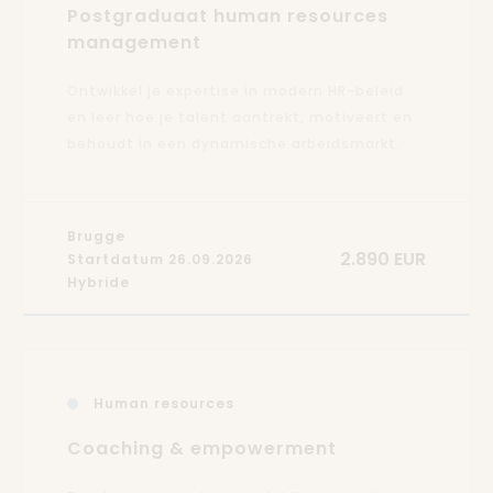
Postgraduaat human resources
management
Ontwikkel je expertise in modern HR-beleid
en leer hoe je talent aantrekt, motiveert en
behoudt in een dynamische arbeidsmarkt.
Brugge
2.890 EUR
Startdatum 26.09.2026
Hybride
Human resources
Coaching & empowerment