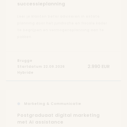
successieplanning
Leer je klanten beter adviseren in estate
planning door het juridische en fiscale kader
te begrijpen en vermogensplanning aan te
pakken.
Brugge
2.990 EUR
Startdatum 22.09.2026
Hybride
Marketing & Communicatie
Postgraduaat digital marketing
met AI assistance