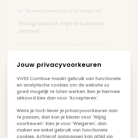
Business analyses & intelligence
Postgraduaat digital business
analyst
Word de schakel tussen business en IT en
leer hoe je met strategische analyses en
datagedreven inzichten bedrijfsprocessen
Jouw privacyvoorkeuren
kan vernieuwen.
VIVES Continue maakt gebruik van functionele
en analytische cookies om de website zo
goed mogelijk te laten werken. Ben je hiermee
Brugge
akkoord kies dan voor 'Accepteren.'
3.150 EUR
Startdatum 26.09.2026
Hybride
Wens je toch liever je privacyvoorkeuren aan
te passen, dan kan je kiezen voor 'Wijzig
voorkeuren'. Kies je voor 'Weigeren', dan
maken we enkel gebruik van functionele
cookies. Achteraf aanpassen kan altijd via